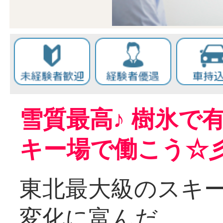
雪質最高♪ 樹氷で
キー場で働こう☆
東北最大級のスキ
変化に富んだ