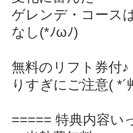
ゲレンデ・コース
なし(*ﾉωﾉ)
無料のリフト券付♪
りすぎにご注意( *´
===== 特典内容い