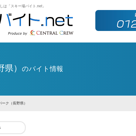
は「スキー場バイト.net」
野県）
のバイト情報
パーク（長野県）
件