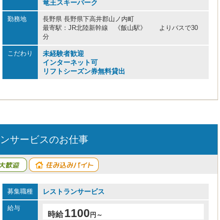
竜王スキーパーク
勤務地
長野県 長野県下高井郡山ノ内町
最寄駅：JR北陸新幹線 《飯山駅》 よりバスで30
分
こだわり
未経験者歓迎
インターネット可
リフトシーズン券無料貸出
ンサービスのお仕事
募集職種
レストランサービス
給与
1100
時給
円～