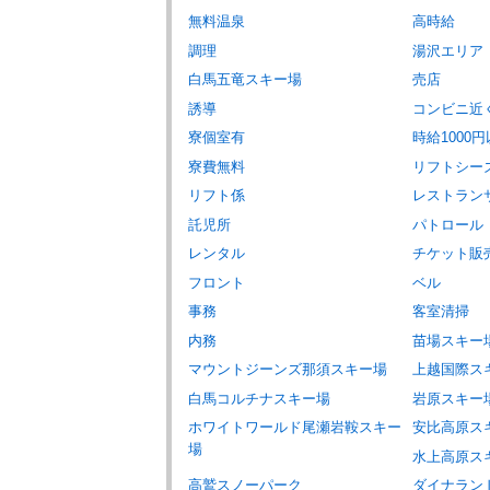
無料温泉
高時給
調理
湯沢エリア
白馬五竜スキー場
売店
誘導
コンビニ近
寮個室有
時給1000
寮費無料
リフトシー
リフト係
レストラン
託児所
パトロール
レンタル
チケット販
フロント
ベル
事務
客室清掃
内務
苗場スキー
マウントジーンズ那須スキー場
上越国際ス
白馬コルチナスキー場
岩原スキー
ホワイトワールド尾瀬岩鞍スキー
安比高原ス
場
水上高原ス
高鷲スノーパーク
ダイナラン