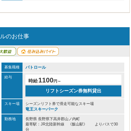
ルのお仕事
募集職種
パトロール
給与
1100
時給
円～
リフトシーズン券無料貸出
スキー場
シーズンリフト券で滑走可能なスキー場
竜王スキーパーク
勤務地
長野県 長野県下高井郡山ノ内町
最寄駅：JR北陸新幹線 《飯山駅》 よりバスで30
分