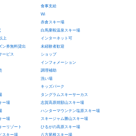
食事支給
Wi
赤倉スキー場
く
白馬乗鞍温泉スキー場
円以上
インターネット可
ズン券無料貸出
未経験者歓迎
サービス
ショップ
インフォメーション
売
調理補助
洗い場
キッズパーク
場
タングラムスキーサーカス
キー場
志賀高原焼額山スキー場
場
ハンターマウンテン塩原スキー場
キー場
スキージャム勝山スキー場
キーリゾート
ひるがの高原スキー場
ドスキー場
八方尾根スキー場