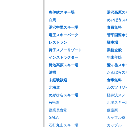
奥伊吹スキー場
湯沢高原ス
白馬
めいほうス
湯沢中里スキー場
食費無料
竜王スキーパーク
菅平国際ホ
レストラン
駐車場
舞子スノーリゾート
業務全般
インストラクター
年末年始
栂池高原スキー場
鷲ヶ岳スキ
清掃
たんばらス
未経験歓迎
食事無料
北海道
ルスツリゾ
めがひらスキー場
軽井沢スノ
Fi完備
川場スキー
従業員食堂
個室寮
GALA
カップル寮
石打丸山スキー場
カップル