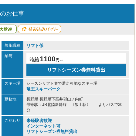
のお仕事
募集職種
リフト係
給与
1100
時給
円～
リフトシーズン券無料貸出
スキー場
シーズンリフト券で滑走可能なスキー場
竜王スキーパーク
勤務地
長野県 長野県下高井郡山ノ内町
最寄駅：JR北陸新幹線 《飯山駅》 よりバスで30
分
こだわり
未経験者歓迎
インターネット可
リフトシーズン券無料貸出