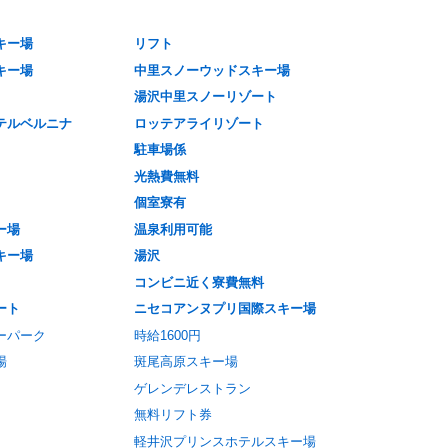
キー場
リフト
キー場
中里スノーウッドスキー場
湯沢中里スノーリゾート
テルベルニナ
ロッテアライリゾート
駐車場係
光熱費無料
個室寮有
ー場
温泉利用可能
キー場
湯沢
コンビニ近く寮費無料
ート
ニセコアンヌプリ国際スキー場
ーパーク
時給1600円
場
斑尾高原スキー場
ゲレンデレストラン
無料リフト券
軽井沢プリンスホテルスキー場