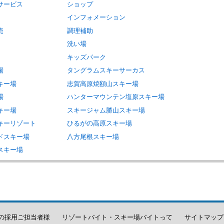
サービス
ショップ
インフォメーション
売
調理補助
洗い場
キッズパーク
場
タングラムスキーサーカス
キー場
志賀高原焼額山スキー場
場
ハンターマウンテン塩原スキー場
キー場
スキージャム勝山スキー場
キーリゾート
ひるがの高原スキー場
ドスキー場
八方尾根スキー場
スキー場
の採用ご担当者様
リゾートバイト・スキー場バイトって
サイトマップ