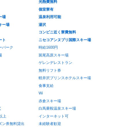
光熱費無料
個室寮有
ー場
温泉利用可能
キー場
湯沢
コンビニ近く寮費無料
ート
ニセコアンヌプリ国際スキー場
ーパーク
時給1600円
場
斑尾高原スキー場
ゲレンデレストラン
無料リフト券
軽井沢プリンスホテルスキー場
食事支給
Wi
赤倉スキー場
く
白馬乗鞍温泉スキー場
円以上
インターネット可
ズン券無料貸出
未経験者歓迎