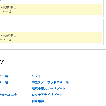
♪
ズン券無料貸出
スキー場
ズン券無料貸出
スキー場
キー場
リフト
キー場
中里スノーウッドスキー場
湯沢中里スノーリゾート
テルベルニナ
ロッテアライリゾート
駐車場係