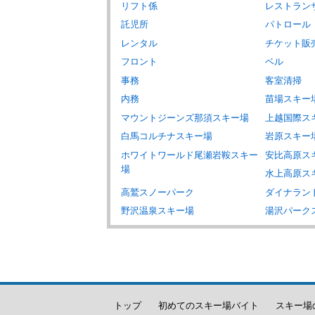
リフト係
レストラン
託児所
パトロール
レンタル
チケット販
フロント
ベル
事務
客室清掃
内務
苗場スキー
マウントジーンズ那須スキー場
上越国際ス
白馬コルチナスキー場
岩原スキー
ホワイトワールド尾瀬岩鞍スキー
安比高原ス
場
水上高原ス
高鷲スノーパーク
ダイナラン
野沢温泉スキー場
湯沢パーク
トップ
初めてのスキー場バイト
スキー場