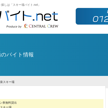
探しは「スキー場バイト.net」
場
のバイト情報
温泉スキー場
ズン券無料貸出
スキー場