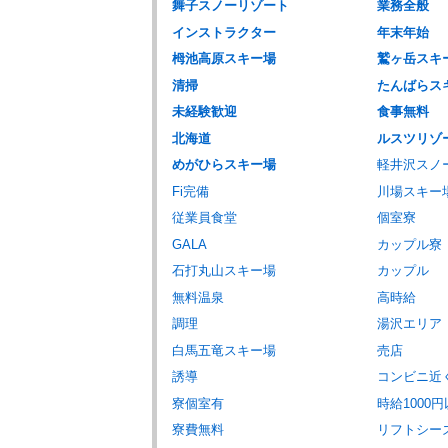
舞子スノーリゾート
業務全般
インストラクター
年末年始
栂池高原スキー場
鷲ヶ岳スキ
清掃
たんばらス
未経験歓迎
食事無料
北海道
ルスツリゾ
めがひらスキー場
軽井沢スノ
Fi完備
川場スキー
従業員食堂
個室寮
GALA
カップル寮
石打丸山スキー場
カップル
無料温泉
高時給
調理
湯沢エリア
白馬五竜スキー場
売店
誘導
コンビニ近
寮個室有
時給1000
寮費無料
リフトシー