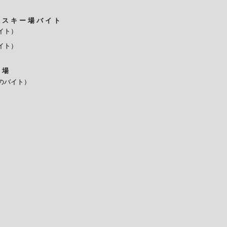
県スキー場バイト
イト）
イト）
ー場
のバイト）