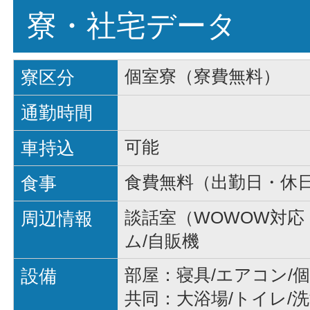
寮・社宅データ
寮区分
個室寮（寮費無料）
通勤時間
車持込
可能
食事
食費無料（出勤日・休
周辺情報
談話室（WOWOW対応
ム/自販機
設備
部屋：寝具/エアコン/
共同：大浴場/トイレ/洗