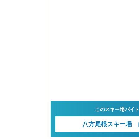
このスキー場バイ
八方尾根スキー場 