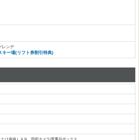
ゲレンデ
キー場(リフト券割引特典)
線または有線ＬＡＮ、防犯カメラ/貴重品ボックス