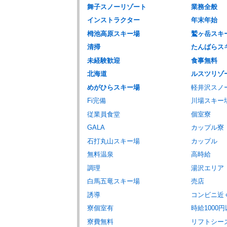
舞子スノーリゾート
業務全般
インストラクター
年末年始
栂池高原スキー場
鷲ヶ岳スキ
清掃
たんばらス
未経験歓迎
食事無料
北海道
ルスツリゾ
めがひらスキー場
軽井沢スノ
Fi完備
川場スキー
従業員食堂
個室寮
GALA
カップル寮
石打丸山スキー場
カップル
無料温泉
高時給
調理
湯沢エリア
白馬五竜スキー場
売店
誘導
コンビニ近
寮個室有
時給1000
寮費無料
リフトシー