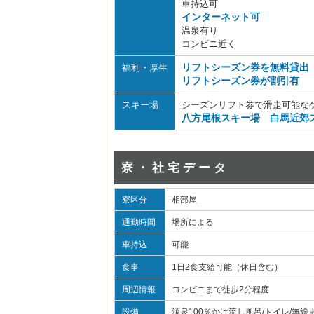
車持込可
インターネット可
温泉有り
コンビニ近く
リフトシーズン券を無料貸出
福利・厚生
リフトシーズン券が割引有
スキー場
シーズンリフト券で滑走可能な
八方尾根スキー場 白馬近郊ス
寮・社宅データ
寮区分
相部屋
通勤時間
場所による
車持込
可能
食事
1日2食支給可能（休日含む）
周辺情報
コンビニまで徒歩2分程度
設備
源泉100％かけ流し風呂/トイレ/無