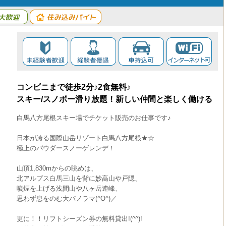
コンビニまで徒歩2分♪2食無料♪
スキー/スノボー滑り放題！新しい仲間と楽しく働ける
白馬八方尾根スキー場でチケット販売のお仕事です♪
日本が誇る国際山岳リゾート白馬八方尾根★☆
極上のパウダースノーゲレンデ！
山頂1,830mからの眺めは、
北アルプス白馬三山を背に妙高山や戸隠、
噴煙を上げる浅間山や八ヶ岳連峰、
思わず息をのむ大パノラマ(^O^)／
更に！！リフトシーズン券の無料貸出!(^^)!