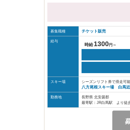
チケット販売
募集職種
給与
1300
時給
円～
スキー場
シーズンリフト券で滑走可
八方尾根スキー場 白馬近
勤務地
長野県 北安曇郡
最寄駅：JR白馬駅 より徒歩