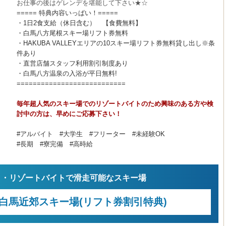
お仕事の後はゲレンデを堪能して下さい★☆
===== 特典内容いっぱい！=====
・1日2食支給（休日含む） 【食費無料】
・白馬八方尾根スキー場リフト券無料
・HAKUBA VALLEYエリアの10スキー場リフト券無料貸し出し※条
件あり
・直営店舗スタッフ利用割引制度あり
・白馬八方温泉の入浴が平日無料!
===========================
毎年超人気のスキー場でのリゾートバイトのため興味のある方や検
討中の方は、早めにご応募下さい！
#アルバイト #大学生 #フリーター #未経験OK
#長期 #寮完備 #高時給
ト・リゾートバイトで滑走可能なスキー場
白馬近郊スキー場(リフト券割引特典)