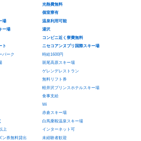
光熱費無料
個室寮有
ー場
温泉利用可能
キー場
湯沢
コンビニ近く寮費無料
ート
ニセコアンヌプリ国際スキー場
ーパーク
時給1600円
場
斑尾高原スキー場
ゲレンデレストラン
無料リフト券
軽井沢プリンスホテルスキー場
食事支給
Wi
赤倉スキー場
く
白馬乗鞍温泉スキー場
円以上
インターネット可
ズン券無料貸出
未経験者歓迎