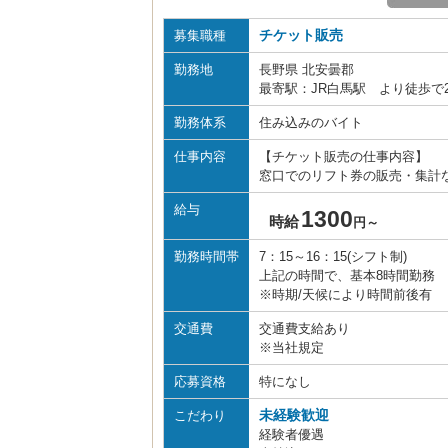
チケット販売
募集職種
勤務地
長野県 北安曇郡
最寄駅：JR白馬駅 より徒歩で2
勤務体系
住み込みのバイト
仕事内容
【チケット販売の仕事内容】
窓口でのリフト券の販売・集計
給与
1300
時給
円～
勤務時間帯
7：15～16：15(シフト制)
上記の時間で、基本8時間勤務
※時期/天候により時間前後有
交通費
交通費支給あり
※当社規定
応募資格
特になし
未経験歓迎
こだわり
経験者優遇