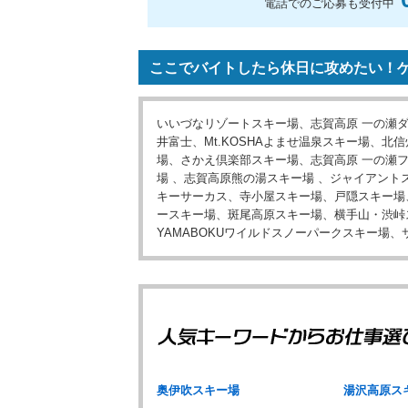
電話でのご応募も受付中
ここでバイトしたら休日に攻めたい！ゲ
いいづなリゾートスキー場、志賀高原 一の瀬ダ
井富士、Mt.KOSHAよませ温泉スキー場、
場、さかえ倶楽部スキー場、志賀高原 一の瀬
場 、志賀高原熊の湯スキー場 、ジャイアント
キーサーカス、寺小屋スキー場、戸隠スキー場
ースキー場、斑尾高原スキー場、横手山・渋峠
YAMABOKUワイルドスノーパークスキー場
奥伊吹スキー場
湯沢高原ス