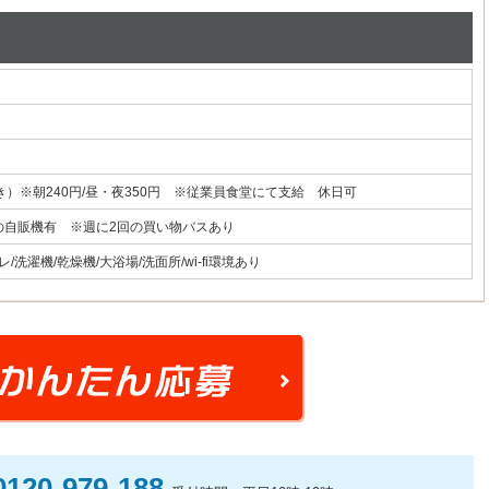
き）※朝240円/昼・夜350円 ※従業員食堂にて支給 休日可
の自販機有 ※週に2回の買い物バスあり
洗濯機/乾燥機/大浴場/洗面所/wi-fi環境あり
0120-979-188