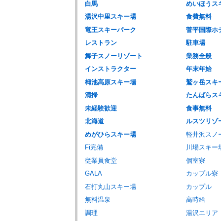
白馬
めいほうス
湯沢中里スキー場
食費無料
竜王スキーパーク
菅平国際ホ
レストラン
駐車場
舞子スノーリゾート
業務全般
インストラクター
年末年始
栂池高原スキー場
鷲ヶ岳スキ
清掃
たんばらス
未経験歓迎
食事無料
北海道
ルスツリゾ
めがひらスキー場
軽井沢スノ
Fi完備
川場スキー
従業員食堂
個室寮
GALA
カップル寮
石打丸山スキー場
カップル
無料温泉
高時給
調理
湯沢エリア