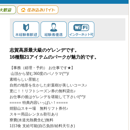
志賀高原最大級のゲレンデです。
16種類21アイテムのパークが魅力的です。
【事務（経理・予約） お仕事です★】
山頂から望む360度のパノラマ(^^)/
素晴らしい景観と
自然の地形を生かした針葉樹が美しいコース♪
更に！！リフトシーズン券の無料貸出♪
お仕事の後はゲレンデを堪能して下さい!(^^)!
===== 特典内容いっぱい！=====
焼額山スキー場 無料リフト券付♪
スキー用品レンタル割引あり
寮費(水道光熱費含む)無料
1日3食 支給可能(自己負担/給料天引き)