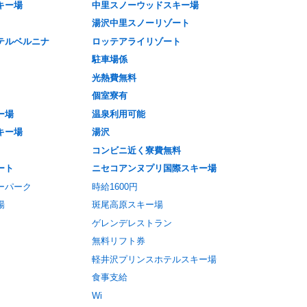
キー場
中里スノーウッドスキー場
湯沢中里スノーリゾート
テルベルニナ
ロッテアライリゾート
駐車場係
光熱費無料
個室寮有
ー場
温泉利用可能
キー場
湯沢
コンビニ近く寮費無料
ート
ニセコアンヌプリ国際スキー場
ーパーク
時給1600円
場
斑尾高原スキー場
ゲレンデレストラン
無料リフト券
軽井沢プリンスホテルスキー場
食事支給
Wi