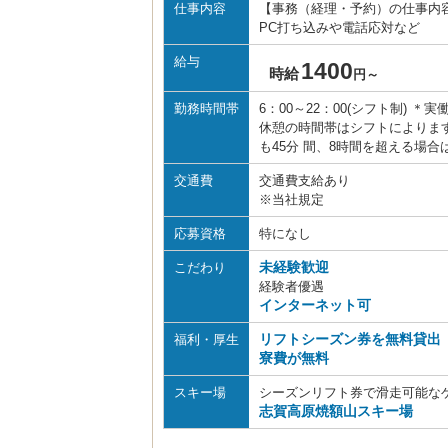
仕事内容
【事務（経理・予約）の仕事内
PC打ち込みや電話応対など
給与
1400
時給
円～
勤務時間帯
6：00～22：00(シフト制)
休憩の時間帯はシフトによりま
も45分 間、8時間を超える場
交通費
交通費支給あり
※当社規定
応募資格
特になし
未経験歓迎
こだわり
経験者優遇
インターネット可
リフトシーズン券を無料貸出
福利・厚生
寮費が無料
スキー場
シーズンリフト券で滑走可能な
志賀高原焼額山スキー場