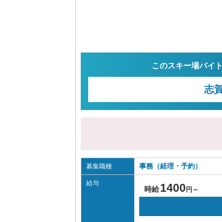
このスキー場バイ
志
事務（経理・予約）
募集職種
給与
1400
時給
円～