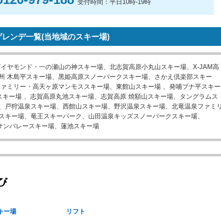
受付時間：平日10時-19時
レンデ一覧(当地域のスキー場)
イヤモンド・一の瀬山の神スキー場、北志賀高原小丸山スキー場、X-JAM高
北信州 木島平スキー場、黒姫高原スノーパークスキー場、さかえ倶楽部スキー
ファミリー・高天ヶ原マンモススキー場、東館山スキー場 、発哺ブナ平スキー
スキー場 、志賀高原丸池スキー場、志賀高原 焼額山スキー場、タングラムス
、戸狩温泉スキー場、西館山スキー場、野沢温泉スキー場、北竜温泉ファミ
スキー場、竜王スキーパーク、山田温泉キッズスノーパークスキー場、
、サンバレースキー場、蓮池スキー場
キー場
リフト