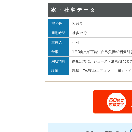
寮・社宅データ
寮区分
相部屋
通勤時間
徒歩15分
車持込
不可
食事
1日3食支給可能（自己負担/給料天引
周辺情報
寮施設内に、ジュース・酒/軽食など
設備
部屋：TV/寝具/エアコン 共同：トイレ/